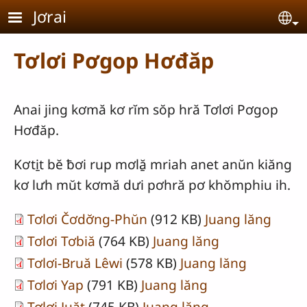
Skip to main content
Jơrai
Se
Tơlơi Pơgop Hơđăp
Anai jing kơmă kơ rĭm sŏp hră Tơlơi Pơgop
Hơđăp.
Kơti̱t bĕ ƀơi rup mơlă̱ mriah anet anŭn kiăng
kơ lưh mŭt kơmă dưi pơhră pơ khŏmphiu ih.
Tơlơi Čơdơ̆ng-Phŭn
(912 KB)
Juang lăng
Tơlơi Tơbiă
(764 KB)
Juang lăng
Tơlơi-Bruă Lêwi
(578 KB)
Juang lăng
Tơlơi Yap
(791 KB)
Juang lăng
Tơlơi Juăt
(745 KB)
Juang lăng