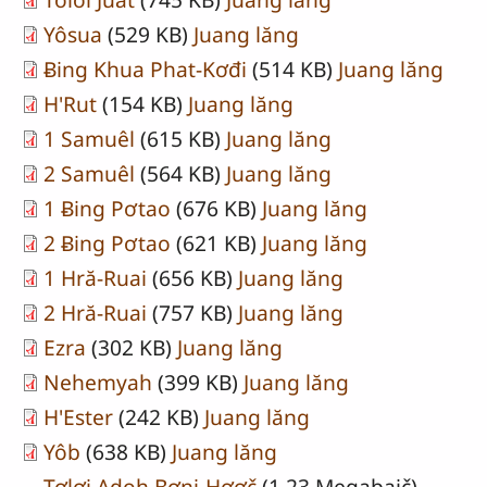
Yôsua
(529 KB)
Juang lăng
Ƀing Khua Phat-Kơđi
(514 KB)
Juang lăng
H'Rut
(154 KB)
Juang lăng
1 Samuêl
(615 KB)
Juang lăng
2 Samuêl
(564 KB)
Juang lăng
1 Ƀing Pơtao
(676 KB)
Juang lăng
2 Ƀing Pơtao
(621 KB)
Juang lăng
1 Hră-Ruai
(656 KB)
Juang lăng
2 Hră-Ruai
(757 KB)
Juang lăng
Ezra
(302 KB)
Juang lăng
Nehemyah
(399 KB)
Juang lăng
H'Ester
(242 KB)
Juang lăng
Yôb
(638 KB)
Juang lăng
Tơlơi Adoh Bơni-Hơơč
(1.23 Megabaič)