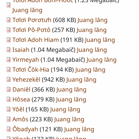
Juang lăng
Tơlơi Pơrơtưh
(608 KB)
Juang lăng
Tơlơi Pô-Pơtô
(257 KB)
Juang lăng
Tơlơi Adoh Hiam
(191 KB)
Juang lăng
Isaiah
(1.04 Megabaič)
Juang lăng
Yirmeyah
(1.04 Megabaič)
Juang lăng
Tơlơi Čŏk-Hia
(194 KB)
Juang lăng
Yehezekêl
(942 KB)
Juang lăng
Daniêl
(366 KB)
Juang lăng
Hôsea
(279 KB)
Juang lăng
Yôêl
(165 KB)
Juang lăng
Amôs
(223 KB)
Juang lăng
Ôbadyah
(121 KB)
Juang lăng
Yônah
(133 KB)
Juang lăng